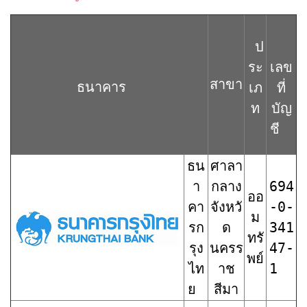
ป
ระ
เลข
สาขา
ธนาคาร
เภ
ที่
ท
บัญ
ชี
ธน
ศาลา
า
กลาง
694
ออ
คา
จังหวั
-0-
ม
รก
ด
341
ทรั
รุง
นครร
47-
พย์
ไท
าช
1
ย
สีมา