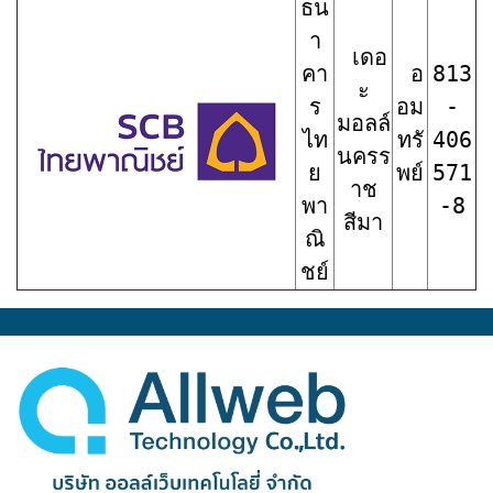
ธน
า
เดอ
คา
อ
813
ะ
ร
อม
-
มอลล์
ไท
ทรั
406
นครร
ย
พย์
571
าช
พา
-8
สีมา
ณิ
ชย์